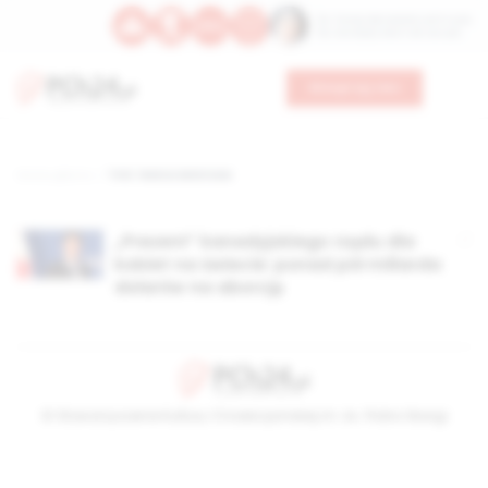
Św. Teresy Benedykty od Krzyża
Św. Kandydy Marii od Jezusa
Wesprzyj nas
Strona główna
TAG: lewica światowa
„Prezent” kanadyjskiego rządu dla
kobiet na świecie: ponad pół miliarda
dolarów na aborcję
© Stowarzyszenie Kultury Chrześcijańskiej im. ks. Piotra Skargi
2026-08-09 08:26:25