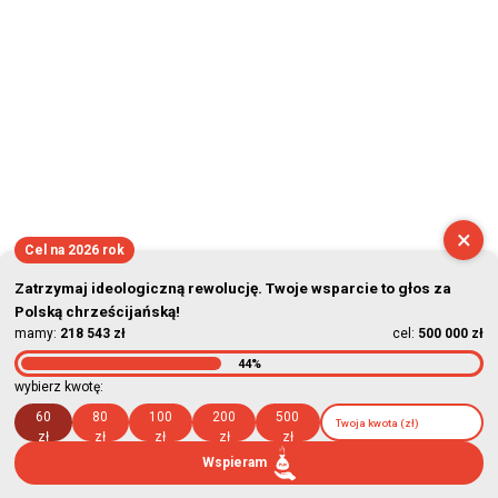
×
Cel na 2026 rok
Zatrzymaj ideologiczną rewolucję. Twoje wsparcie to głos za
Polską chrześcijańską!
mamy:
218 543 zł
cel:
500 000 zł
44%
wybierz kwotę:
60
80
100
200
500
zł
zł
zł
zł
zł
Wspieram