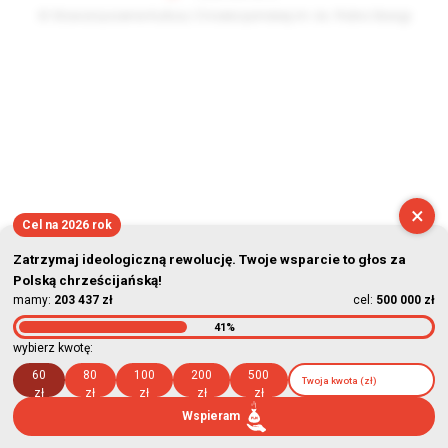
© Stowarzyszenie Kultury Chrześcijańskiej im. ks. Piotra Skargi
2026-08-06 23:03:38
×
Cel na 2026 rok
Zatrzymaj ideologiczną rewolucję. Twoje wsparcie to głos za
Polską chrześcijańską!
mamy:
203 437 zł
cel:
500 000 zł
41%
wybierz kwotę:
60
80
100
200
500
zł
zł
zł
zł
zł
Wspieram