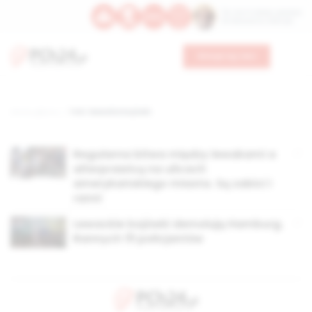
Św. Hormizdasa, papieża
Bł. Oktawiana, biskupa
Wesprzyj nas
Strona główna
TAG: lewackie bojówki
Regularna bitwa między lewakami a
alterprawicą na ulicach
amerykańskiego miasta. Są zabici i
ranni
Lewackie bojówki demolują Hamburg.
Rannych 111 policjantów