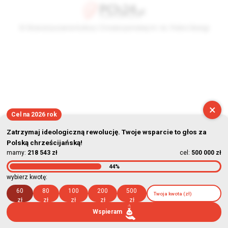
© Stowarzyszenie Kultury Chrześcijańskiej im. ks. Piotra Skargi
2026-08-10 02:02:10
×
Cel na 2026 rok
Zatrzymaj ideologiczną rewolucję. Twoje wsparcie to głos za
Polską chrześcijańską!
mamy:
218 543 zł
cel:
500 000 zł
44%
wybierz kwotę:
60
80
100
200
500
zł
zł
zł
zł
zł
Wspieram