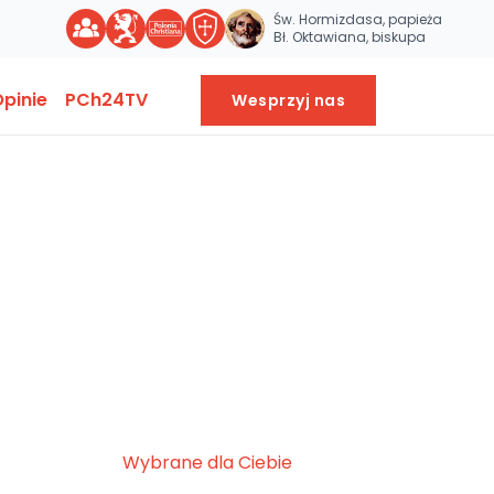
Św. Hormizdasa, papieża
Bł. Oktawiana, biskupa
pinie
PCh24TV
Wesprzyj nas
Wybrane dla Ciebie