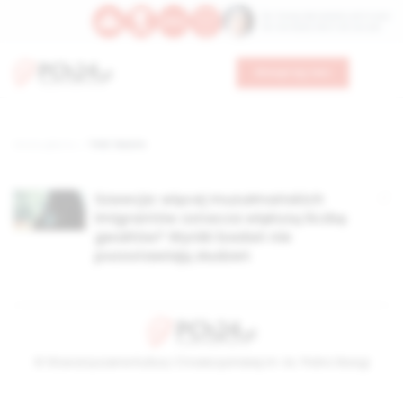
Św. Teresy Benedykty od Krzyża
Św. Kandydy Marii od Jezusa
Wesprzyj nas
Strona główna
TAG: lesoto
Szwecja: więcej muzułmańskich
imigrantów oznacza większą liczbę
gwałtów? Wyniki badań nie
pozostawiają złudzeń
© Stowarzyszenie Kultury Chrześcijańskiej im. ks. Piotra Skargi
2026-08-09 14:19:50