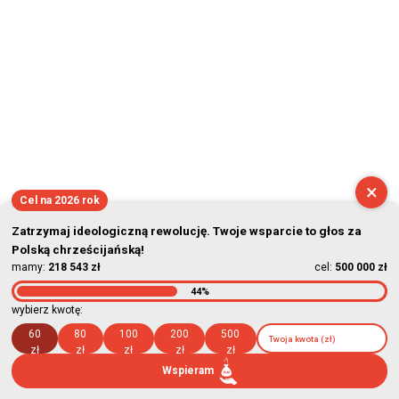
×
Cel na 2026 rok
Zatrzymaj ideologiczną rewolucję. Twoje wsparcie to głos za
Polską chrześcijańską!
mamy:
218 543 zł
cel:
500 000 zł
44%
wybierz kwotę:
60
80
100
200
500
zł
zł
zł
zł
zł
Wspieram