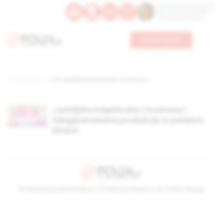
Św. Dominika Guzmana
Św. Emiliana, biskupa
Św. Zefiryna z Malii
Wesprzyj nas
Strona główna
TAG: lesbijska księżniczka z kosmosu
„Lesbijska księżniczka z kosmosu”.
Zdegenerowana produkcja w polskich
kinach
© Stowarzyszenie Kultury Chrześcijańskiej im. ks. Piotra Skargi
2026-08-08 06:28:54