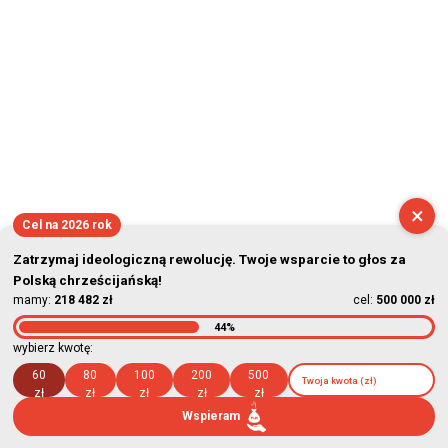
×
Cel na 2026 rok
Zatrzymaj ideologiczną rewolucję. Twoje wsparcie to głos za
Polską chrześcijańską!
mamy:
218 482 zł
cel:
500 000 zł
44%
wybierz kwotę:
60
80
100
200
500
zł
zł
zł
zł
zł
Wspieram