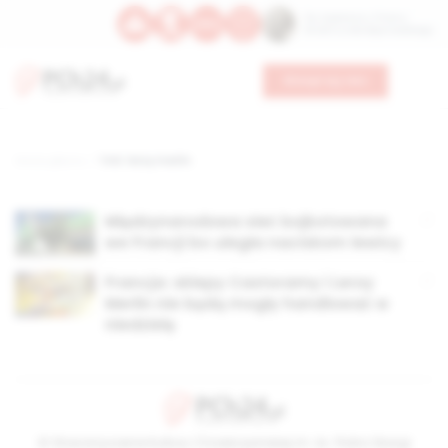
Św. Kajetana z Thieny
Bł. Edmunda Bojanowskiego
Wesprzyj nas
Strona główna
TAG: leroy merlin
Międzynarodowa sieć bojkotowana
we Francji bo uległa naciskom lewicy
Francja: sklepy Castoramy i Leroy
Merlin nie będą mogły handlować w
niedzielę
© Stowarzyszenie Kultury Chrześcijańskiej im. ks. Piotra Skargi