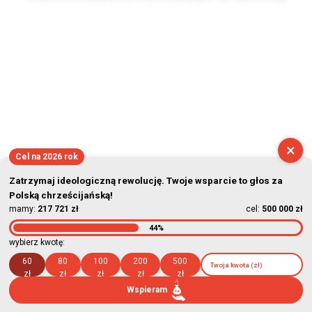
2026-08-07 09:44:30
×
Cel na 2026 rok
Zatrzymaj ideologiczną rewolucję. Twoje wsparcie to głos za
Polską chrześcijańską!
mamy:
217 721 zł
cel:
500 000 zł
44%
wybierz kwotę:
60
80
100
200
500
zł
zł
zł
zł
zł
Wspieram