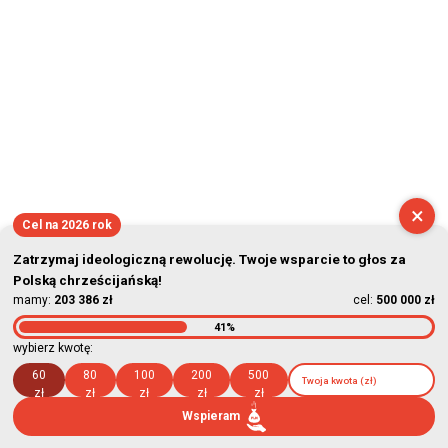
×
Cel na 2026 rok
Zatrzymaj ideologiczną rewolucję. Twoje wsparcie to głos za
Polską chrześcijańską!
mamy:
203 386 zł
cel:
500 000 zł
41%
wybierz kwotę:
60
80
100
200
500
zł
zł
zł
zł
zł
Wspieram