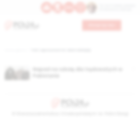
Św. Hormizdasa, papieża
Bł. Oktawiana, biskupa
Wesprzyj nas
Strona główna
TAG: Leprozorium im. Marii Adelajdy
Napad na szkołę dla trędowatych w
Pakistanie
© Stowarzyszenie Kultury Chrześcijańskiej im. ks. Piotra Skargi
2026-08-06 14:17:36