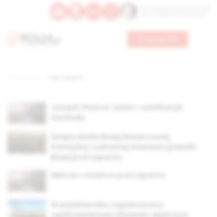
Św. Teresy Benedykty od Krzyża
Św. Kandydy Marii od Jezusa
Wesprzyj nas
Strona główna
TAG: Lepanto
Joseph Pearce: Islam i cywilizacja
Zachodu
Święto Matki Bożej Różańcowej.
Pamiątka cudownej interwencji Matki
Bożej pod Lepanto
Miecze i różańce pod Lepanto
W październiku zaplanowano
ogólnoświatowy Różaniec Mężczyzn.