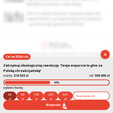
Modlitwa potrwa całą dobę
ISIS to odwet islamu. Muzułmanie nie
zapomnieli o przegranej pod Lepanto
– przekonuje generał Marton
×
© Stowarzyszenie Kultury Chrześcijańskiej im. ks. Piotra Skargi
Cel na 2026 rok
2026-08-09 12:32:52
Zatrzymaj ideologiczną rewolucję. Twoje wsparcie to głos za
Polską chrześcijańską!
mamy:
218 543 zł
cel:
500 000 zł
44%
wybierz kwotę:
60
80
100
200
500
zł
zł
zł
zł
zł
Wspieram