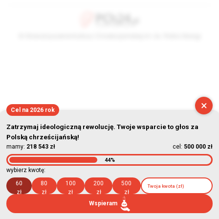
© Stowarzyszenie Kultury Chrześcijańskiej im. ks. Piotra Skargi
2026-08-08 20:54:24
×
Cel na 2026 rok
Zatrzymaj ideologiczną rewolucję. Twoje wsparcie to głos za
Polską chrześcijańską!
mamy:
218 543 zł
cel:
500 000 zł
44%
wybierz kwotę:
60
80
100
200
500
zł
zł
zł
zł
zł
Wspieram