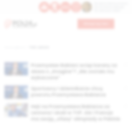
Św. Dominika Guzmana
Św. Emiliana, biskupa
Św. Zefiryna z Malii
Wesprzyj nas
Strona główna
TAG: Lennon
Przemysław Babiarz wciąż karany za
słowa o „Imagine”? „Nie zostało mu
wybaczone”
Sportowcy i dziennikarze chcą
powrotu Przemysława Babiarza
Hejt na Przemysława Babiarza za
Lennona i skoki w TVP. Ale i Francja
ma swoją „ofiarę” olimpiady w Pekinie