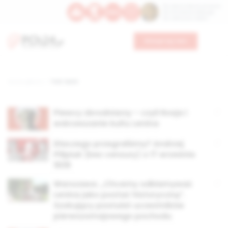
Św. Dominika Guzmana
Św. Emiliana, biskupa
Św. Zefiryna z Malii
Wesprzyj nas
Strona główna
TAG: lenin
Piewcy zbrodniarzy – czyli Rosja i
wskrzeszanie kultu Lenina
Dlaczego przegraliśmy? Andrzej
Pilipiuk (bez cenzury) o 17 września
1939
Warszawa: „Chcemy odkłamywać
Lenina jako postać historyczną”.
Szokujący postulat uczestników
pierwszomajowego pochodu