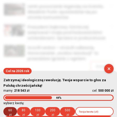
Lenin pozostanie legendą na Kremlu.
Władimir Putin opowiedział się po
stronie komunistów
Prezydent Dąbrowy Górniczej
świętował 1 maja pod bolszewickimi
sztandarami. Sprawa w prokuraturze
Uczcili Lenina – stracili odlewnię.
Honorowanie „wodza rewolucji” to
prawdziwe igranie z ogniem
Starsze
×
Cel na 2026 rok
Zatrzymaj ideologiczną rewolucję. Twoje wsparcie to głos za
Polską chrześcijańską!
mamy:
218 543 zł
cel:
500 000 zł
44%
© Stowarzyszenie Kultury Chrześcijańskiej im. ks. Piotra Skargi
wybierz kwotę:
2026-08-08 07:33:20
60
80
100
200
500
zł
zł
zł
zł
zł