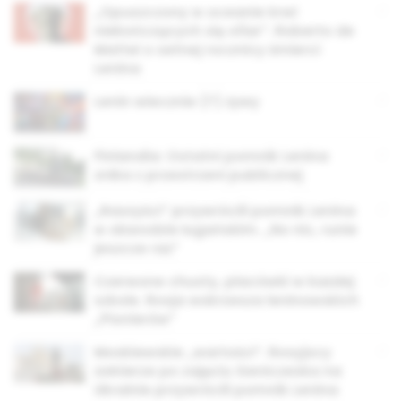
„Opuszczony w oceanie krwi
niekończących się ofiar”. Roberto de
Mattei o setnej rocznicy śmierci
Lenina
Lenin wiecznie (?) żywy
Finlandia: Ostatni pomnik Lenina
znika z przestrzeni publicznej
„Raszyści” przywrócili pomnik Lenina
w obwodzie ługańskim. „No nic, runie
jeszcze raz”
Czerwone chusty, placówki w każdej
szkole. Rosja wskrzesza leninowskich
„Pionierów”
Moskiewskie „wartości”. Rosyjscy
żołnierze po zajęciu Geniczeska na
Ukrainie przywrócili pomnik Lenina