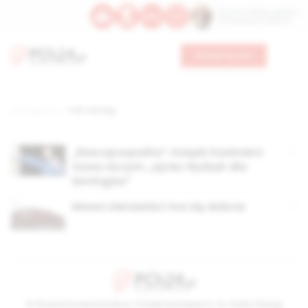
Św. Hormizdasa, papieża
Bł. Oktawiana, biskupa
Wesprzyj nas
Strona główna
TAG: lemingi
„Rzeczpospolita”: Ksiądz Kazimierz
Sowa niczym „ojciec Rydzyk dla
lemingów”
Mowa nienawiści ma się dobrze
© Stowarzyszenie Kultury Chrześcijańskiej im. ks. Piotra Skargi