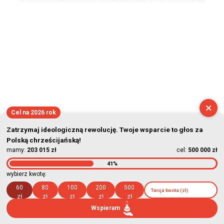
2026-08-06 06:32:33
×
Cel na 2026 rok
Zatrzymaj ideologiczną rewolucję. Twoje wsparcie to głos za
Polską chrześcijańską!
mamy:
203 015 zł
cel:
500 000 zł
41%
wybierz kwotę:
60
80
100
200
500
zł
zł
zł
zł
zł
Wspieram