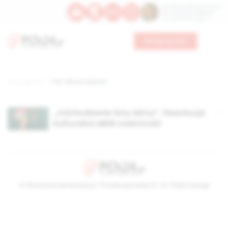
Św. Dominika Guzmana
Św. Emiliana, biskupa
Św. Zefiryna z Malii
Wesprzyj nas
Strona główna
TAG: lektury szkolne
„Odchudzenie listy lektur”. Rewolucja
kulturalna MEiN nadchodzi
© Stowarzyszenie Kultury Chrześcijańskiej im. ks. Piotra Skargi
2026-08-08 11:54:44