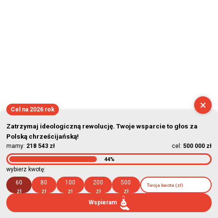
×
Cel na 2026 rok
Zatrzymaj ideologiczną rewolucję. Twoje wsparcie to głos za
Polską chrześcijańską!
mamy:
218 543 zł
cel:
500 000 zł
44%
wybierz kwotę:
60
80
100
200
500
zł
zł
zł
zł
zł
Wspieram