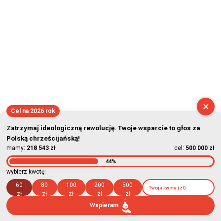
×
Cel na 2026 rok
Zatrzymaj ideologiczną rewolucję. Twoje wsparcie to głos za
Polską chrześcijańską!
mamy:
218 543 zł
cel:
500 000 zł
44%
wybierz kwotę:
60
80
100
200
500
zł
zł
zł
zł
zł
Wspieram