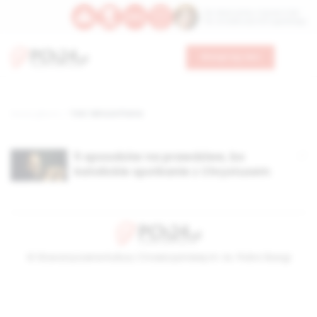
Św. Wawrzyńca, męczennika
Św. Amadeusza Portugalskiego
Wesprzyj nas
Strona główna
TAG: lektura Pisma
5 sposobów na prawdziwe, bo
katolickie spotkanie z Chrystusem
© Stowarzyszenie Kultury Chrześcijańskiej im. ks. Piotra Skargi
2026-08-10 04:24:54