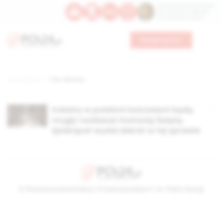
Św. Dominika Guzmana
Św. Emiliana, biskupa
Św. Zefiryna z Malii
Wesprzyj nas
Strona główna
TAG: lektorat
Kobiety w polskich kościołach będą
mogły rozdawać Komunię Świętą.
Episkopat wydał dekret w tej sprawie
© Stowarzyszenie Kultury Chrześcijańskiej im. ks. Piotra Skargi
2026-08-08 00:55:59