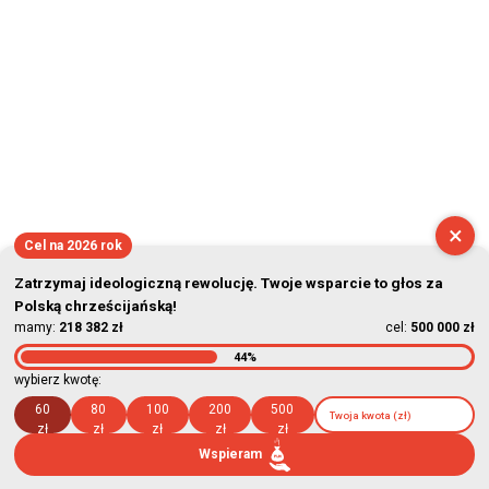
×
Cel na 2026 rok
Zatrzymaj ideologiczną rewolucję. Twoje wsparcie to głos za
Polską chrześcijańską!
mamy:
218 382 zł
cel:
500 000 zł
44%
wybierz kwotę:
60
80
100
200
500
zł
zł
zł
zł
zł
Wspieram