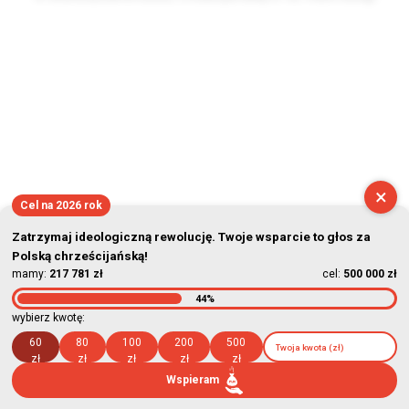
2026-08-07 13:40:00
×
Cel na 2026 rok
Zatrzymaj ideologiczną rewolucję. Twoje wsparcie to głos za
Polską chrześcijańską!
mamy:
217 781 zł
cel:
500 000 zł
44%
wybierz kwotę:
60
80
100
200
500
zł
zł
zł
zł
zł
Wspieram