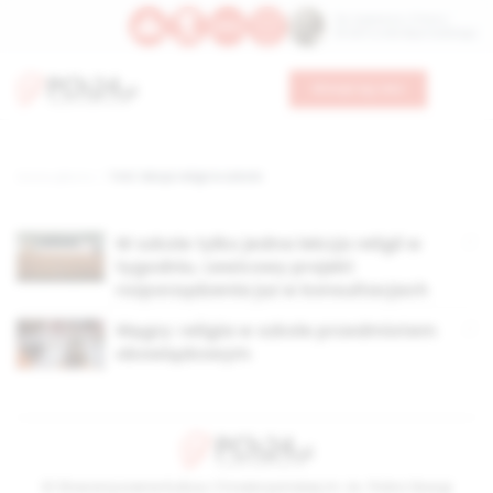
Św. Kajetana z Thieny
Bł. Edmunda Bojanowskiego
Wesprzyj nas
Strona główna
TAG: lekcja religii w szkole
W szkole tylko jedna lekcja religii w
tygodniu. Lewicowy projekt
rozporządzenia już w konsultacjach
Węgry: religia w szkole przedmiotem
obowiązkowym
© Stowarzyszenie Kultury Chrześcijańskiej im. ks. Piotra Skargi