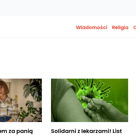
Wiadomości
Religia
O
em za panią
Solidarni z lekarzami! List