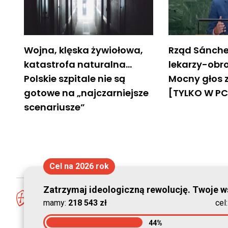
Wojna, klęska żywiołowa,
Rząd Sánche
katastrofa naturalna…
lekarzy-obr
Polskie szpitale nie są
Mocny głos z
gotowe na „najczarniejsze
[TYLKO W P
scenariusze”
Cel na 2026 rok
Zatrzymaj ideologiczną rewolucję. Twoje ws
mamy:
218 543 zł
cel
44%