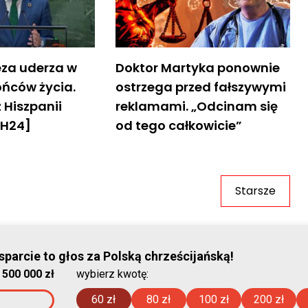
za uderza w
Doktor Martyka ponownie
ońców życia.
ostrzega przed fałszywymi
 Hiszpanii
reklamami. „Odcinam się
CH24]
od tego całkowicie”
Starsze
© Stowar
parcie to głos za Polską chrześcijańską!
:
500 000 zł
wybierz kwotę:
2026-08-09
60 zł
80 zł
100 zł
200 zł