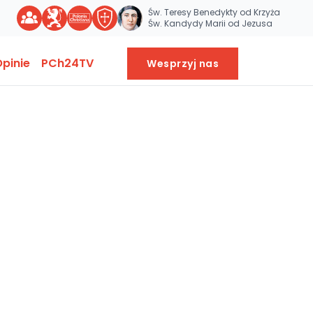
Św. Teresy Benedykty od Krzyża
Św. Kandydy Marii od Jezusa
pinie
PCh24TV
Wesprzyj nas