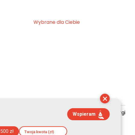
Wybrane dla Ciebie
×
zyszenie Kultury Chrześcijańskiej im. ks. Piotra Skargi
Wspieram
 10:30:40
500 zł