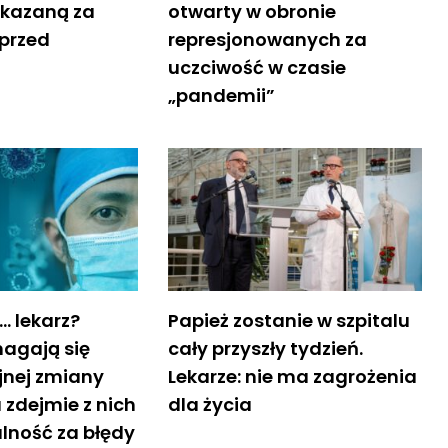
skazaną za
otwarty w obronie
 przed
represjonowanych za
uczciwość w czasie
„pandemii”
… lekarz?
Papież zostanie w szpitalu
agają się
cały przyszły tydzień.
jnej zmiany
Lekarze: nie ma zagrożenia
 zdejmie z nich
dla życia
lność za błędy