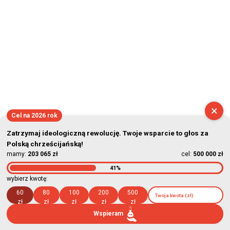
×
Cel na 2026 rok
Zatrzymaj ideologiczną rewolucję. Twoje wsparcie to głos za
Polską chrześcijańską!
mamy:
203 065 zł
cel:
500 000 zł
41%
wybierz kwotę:
60
80
100
200
500
zł
zł
zł
zł
zł
Wspieram