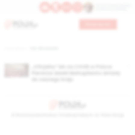
Św. Hormizdasa, papieża
Bł. Oktawiana, biskupa
Wesprzyj nas
Strona główna
TAG: lek na kowid
„Oficjalny” lek na COVID w Polsce.
Pierwsze dawki Molnupilaviru dotarły
do naszego kraju
© Stowarzyszenie Kultury Chrześcijańskiej im. ks. Piotra Skargi
2026-08-06 08:52:00