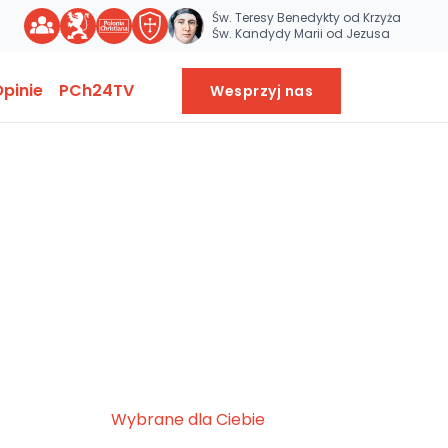
Św. Teresy Benedykty od Krzyża
Św. Kandydy Marii od Jezusa
pinie
PCh24TV
Wesprzyj nas
Wybrane dla Ciebie