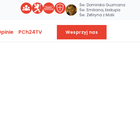
Św. Dominika Guzmana
Św. Emiliana, biskupa
Św. Zefiryna z Malii
pinie
PCh24TV
Wesprzyj nas