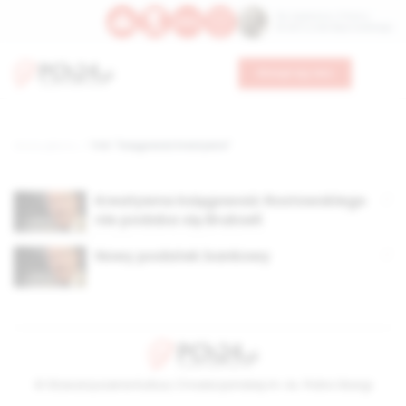
Św. Kajetana z Thieny
Bł. Edmunda Bojanowskiego
Wesprzyj nas
Strona główna
TAG: "księgowość kreatywna"
Kreatywna księgowość Rostowskiego
nie podoba się Brukseli
Nowy podatek bankowy
© Stowarzyszenie Kultury Chrześcijańskiej im. ks. Piotra Skargi