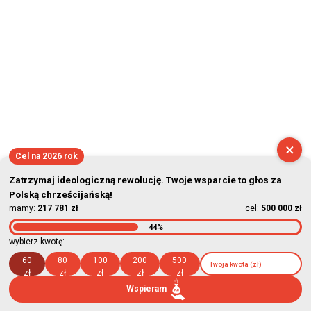
2026-08-07 13:21:23
×
Cel na 2026 rok
Zatrzymaj ideologiczną rewolucję. Twoje wsparcie to głos za
Polską chrześcijańską!
mamy:
217 781 zł
cel:
500 000 zł
44%
wybierz kwotę:
60
80
100
200
500
zł
zł
zł
zł
zł
Wspieram