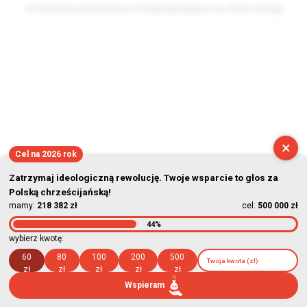
© Stowarzyszenie Kultury Chrześcijańskiej im. ks. Piotra Skargi
2026-08-07 20:57:01
×
Cel na 2026 rok
Zatrzymaj ideologiczną rewolucję. Twoje wsparcie to głos za
Polską chrześcijańską!
mamy:
218 382 zł
cel:
500 000 zł
44%
wybierz kwotę:
60
80
100
200
500
zł
zł
zł
zł
zł
Wspieram