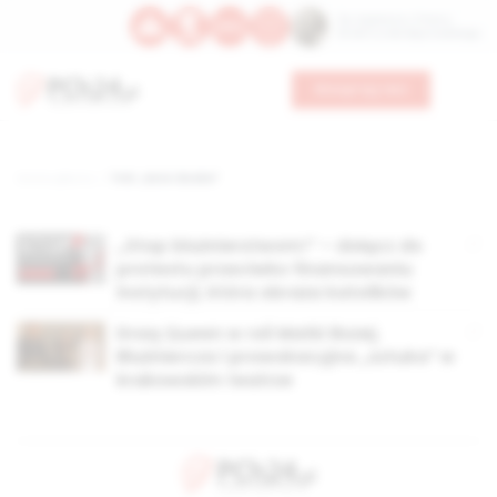
Św. Kajetana z Thieny
Bł. Edmunda Bojanowskiego
Wesprzyj nas
Strona główna
TAG: „Kora: Boska”
,,Stop bluźnierstwom!” – dołącz do
protestu przeciwko finansowaniu
instytucji, która obraża katolików
Draq Queen w roli Matki Bożej.
Bluźniercza i prowokacyjna „sztuka” w
krakowskim teatrze