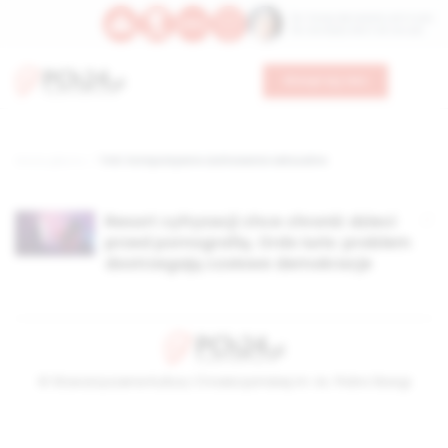
Św. Teresy Benedykty od Krzyża
Św. Kandydy Marii od Jezusa
Wesprzyj nas
Strona główna
TAG: kompulsywne zachowania seksualne
Resort cyfryzacji chce chronić dzieci
przed pornografią. Ordo Iuris: problem
dostrzegają czołowe demokracje
© Stowarzyszenie Kultury Chrześcijańskiej im. ks. Piotra Skargi
2026-08-09 06:16:33