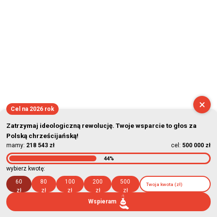
×
Cel na 2026 rok
Zatrzymaj ideologiczną rewolucję. Twoje wsparcie to głos za
Polską chrześcijańską!
mamy:
218 543 zł
cel:
500 000 zł
44%
wybierz kwotę:
60
80
100
200
500
zł
zł
zł
zł
zł
Wspieram