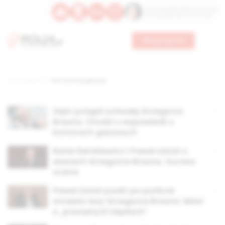
Św. Teresy Benedykty od Krzyża
Św. Kandydy Marii od Jezusa
Wesprzyj nas
Strona główna
TAG: komory gazowe
Sejm potępił uchwałą Grzegorza
Brauna. Chodzi o wypowiedź o
komorach gazowych
Rafał Ziemkiewicz i Paweł Lisicki o
słowach Grzegorza Brauna. Surowa
ocena
Paweł Lisicki punkt po punkcie
omawia tezy Grzegorza Brauna. Mówi
o „poważnych błędach”