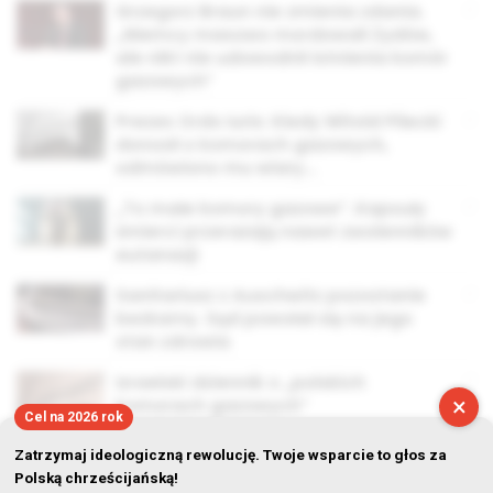
Grzegorz Braun nie zmienia zdania.
„Niemcy masowo mordowali Żydów,
ale nikt nie udowodnił istnienia komór
gazowych”
Prezes Ordo Iuris: Kiedy Witold Pilecki
donosił o komorach gazowych,
odmówiono mu wiary…
„To małe komory gazowe”. Kapsuły
śmierci przerażają nawet zwolenników
eutanazji
Sanitariusz z Auschwitz pozostanie
bezkarny. Sąd powołał się na jego
stan zdrowia
Izraelski dziennik o „polskich
×
komorach gazowych”
Cel na 2026 rok
Zatrzymaj ideologiczną rewolucję. Twoje wsparcie to głos za
Polską chrześcijańską!