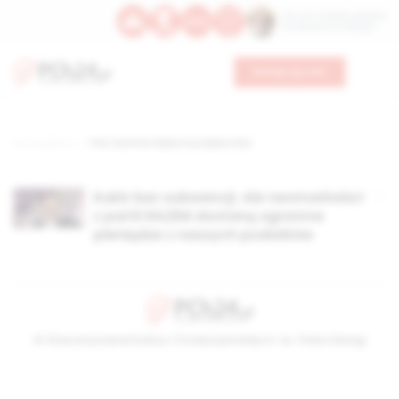
Św. Hormizdasa, papieża
Bł. Oktawiana, biskupa
Wesprzyj nas
Strona główna
TAG: Komitet Wyborczy Wyborców
Kukiz bez subwencji. Ale neomarksiści
z partii RAZEM dostaną ogromne
pieniądze z naszych podatków
© Stowarzyszenie Kultury Chrześcijańskiej im. ks. Piotra Skargi
2026-08-06 06:06:49