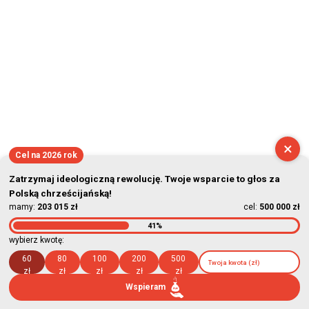
×
Cel na 2026 rok
Zatrzymaj ideologiczną rewolucję. Twoje wsparcie to głos za
Polską chrześcijańską!
mamy:
203 015 zł
cel:
500 000 zł
41%
wybierz kwotę:
60
80
100
200
500
zł
zł
zł
zł
zł
Wspieram