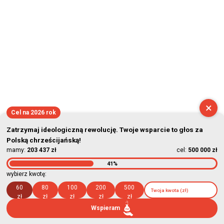
×
Cel na 2026 rok
Zatrzymaj ideologiczną rewolucję. Twoje wsparcie to głos za
Polską chrześcijańską!
mamy:
203 437 zł
cel:
500 000 zł
41%
wybierz kwotę:
60
80
100
200
500
zł
zł
zł
zł
zł
Wspieram