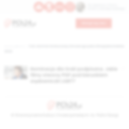
Św. Kajetana z Thieny
Bł. Edmunda Bojanowskiego
Wesprzyj nas
Strona główna
TAG: Komitet Konkursowy Zimowe Igrzyska Olimpijskie Kraków
2022
Nominacja dla Sroki podpisana. Jakie
filmy stworzy PISF pod kierunkiem
orędowniczki LGBT?
© Stowarzyszenie Kultury Chrześcijańskiej im. ks. Piotra Skargi
2026-08-07 05:10:22