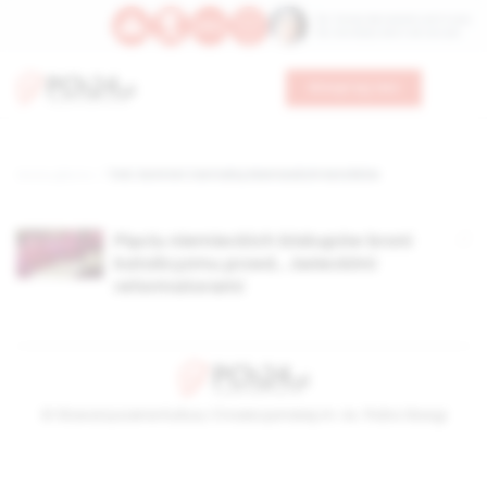
Św. Teresy Benedykty od Krzyża
Św. Kandydy Marii od Jezusa
Wesprzyj nas
Strona główna
TAG: Komitet Centralny Niemieckich Katolików
Pięciu niemieckich biskupów broni
katolicyzmu przed… świeckimi
reformatorami
© Stowarzyszenie Kultury Chrześcijańskiej im. ks. Piotra Skargi
2026-08-09 06:13:28