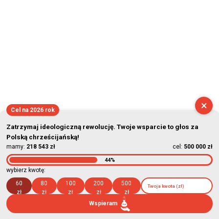
×
Cel na 2026 rok
Zatrzymaj ideologiczną rewolucję. Twoje wsparcie to głos za
Polską chrześcijańską!
mamy:
218 543 zł
cel:
500 000 zł
44%
wybierz kwotę:
60
80
100
200
500
zł
zł
zł
zł
zł
Wspieram