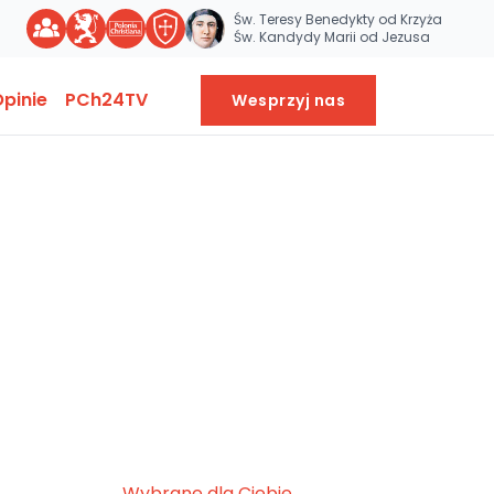
Św. Teresy Benedykty od Krzyża
Św. Kandydy Marii od Jezusa
pinie
PCh24TV
Wesprzyj nas
Wybrane dla Ciebie