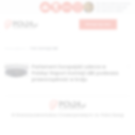
Św. Dominika Guzmana
Św. Emiliana, biskupa
Św. Zefiryna z Malii
Wesprzyj nas
Strona główna
TAG: Komisja LIBE
Parlament Europejski uderza w
Polskę! Raport Komisji LIBE podważa
praworządność w kraju
© Stowarzyszenie Kultury Chrześcijańskiej im. ks. Piotra Skargi
2026-08-08 03:41:57