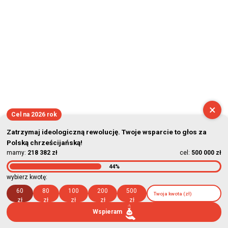
×
Cel na 2026 rok
Zatrzymaj ideologiczną rewolucję. Twoje wsparcie to głos za
Polską chrześcijańską!
mamy:
218 382 zł
cel:
500 000 zł
44%
wybierz kwotę:
60
80
100
200
500
zł
zł
zł
zł
zł
Wspieram