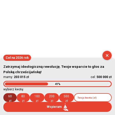
×
Cel na 2026 rok
Zatrzymaj ideologiczną rewolucję. Twoje wsparcie to głos za
Polską chrześcijańską!
mamy:
203 015 zł
cel:
500 000 zł
41%
wybierz kwotę:
60
80
100
200
500
zł
zł
zł
zł
zł
Wspieram