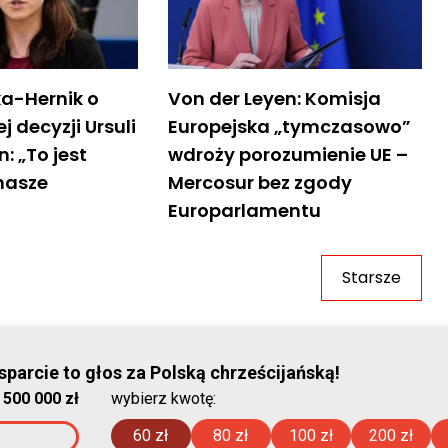
a-Hernik o
Von der Leyen: Komisja
j decyzji Ursuli
Europejska „tymczasowo”
: „To jest
wdroży porozumienie UE –
nasze
Mercosur bez zgody
Europarlamentu
Starsze
© Stowar
parcie to głos za Polską chrześcijańską!
:
500 000 zł
wybierz kwotę:
2026-08-07 
60 zł
80 zł
100 zł
200 zł