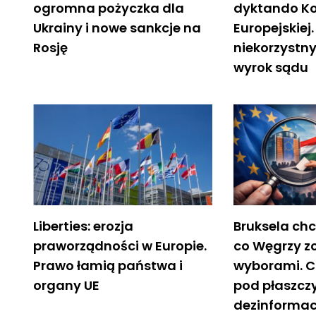
ogromna pożyczka dla
dyktando Ko
Ukrainy i nowe sankcje na
Europejskiej.
Rosję
niekorzystny
wyrok sądu
Liberties: erozja
Bruksela ch
praworządności w Europie.
co Węgrzy z
Prawo łamią państwa i
wyborami. C
organy UE
pod płaszczy
dezinformac