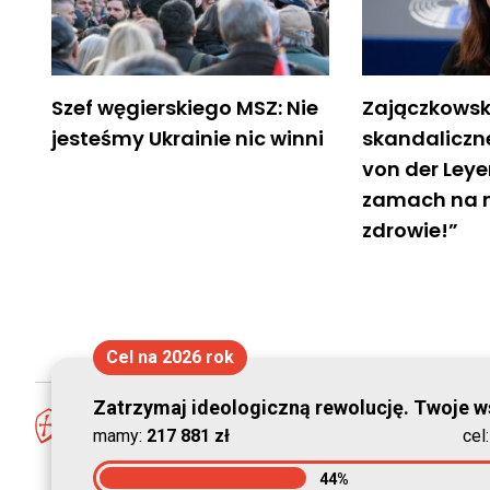
Szef węgierskiego MSZ: Nie
Zajączkowsk
jesteśmy Ukrainie nic winni
skandaliczne
von der Leyen
zamach na 
zdrowie!”
Cel na 2026 rok
Zatrzymaj ideologiczną rewolucję. Twoje ws
mamy:
217 881 zł
cel
44%