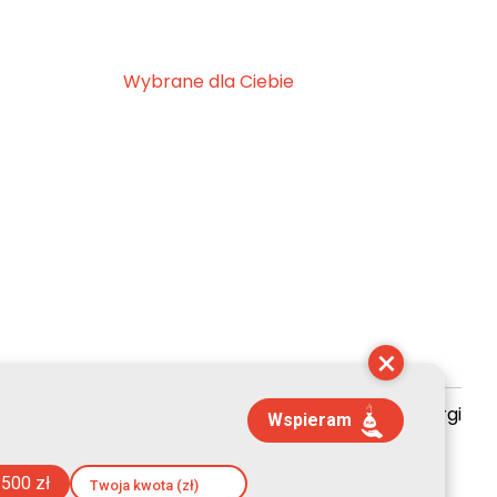
Wybrane dla Ciebie
×
zyszenie Kultury Chrześcijańskiej im. ks. Piotra Skargi
Wspieram
17:36:55
500 zł