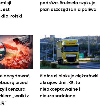
misji
podróże. Bruksela szykuje
 Jest
plan oszczędzania paliwa
 dla Polski
ce decydować,
Białoruś blokuje ciężarówki
obaczą przed
z krajów Unii. KE: to
zyli cenzura
nieakceptowalne i
kiem „walki z
nieuzasadnione
ją”