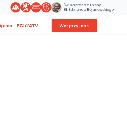
Św. Kajetana z Thieny
Bł. Edmunda Bojanowskiego
pinie
PCh24TV
Wesprzyj nas