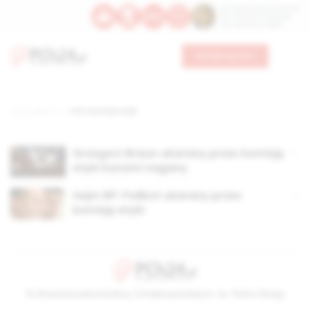
Św. Dominika Guzmana
Św. Emiliana, biskupa
Św. Zefiryna z Malii
Wesprzyj nas
Strona główna
TAG: komisja etyki
Grzegorz Braun ukarany przez komisję
etyki karami nagany
Sejm RP: Palikot ukarany przez
komisję etyki
© Stowarzyszenie Kultury Chrześcijańskiej im. ks. Piotra Skargi