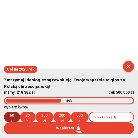
2026-08-08 03:38:18
×
Cel na 2026 rok
Zatrzymaj ideologiczną rewolucję. Twoje wsparcie to głos za
Polską chrześcijańską!
mamy:
218 382 zł
cel:
500 000 zł
44%
wybierz kwotę:
60
80
100
200
500
zł
zł
zł
zł
zł
Wspieram