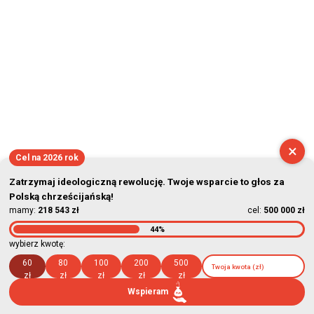
×
Cel na 2026 rok
Zatrzymaj ideologiczną rewolucję. Twoje wsparcie to głos za
Polską chrześcijańską!
mamy:
218 543 zł
cel:
500 000 zł
44%
wybierz kwotę:
60
80
100
200
500
zł
zł
zł
zł
zł
Wspieram