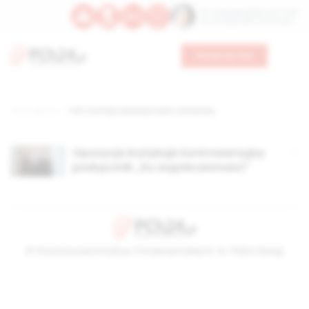
Św. Teresy Benedykty od Krzyża
Św. Kandydy Marii od Jezusa
Wesprzyj nas
Strona główna
TAG: komisja edukacji nauki i młodzieży
Opozycja krytykuje kontrowersyjny
podręcznik „Ku współczesności”
© Stowarzyszenie Kultury Chrześcijańskiej im. ks. Piotra Skargi
2026-08-09 08:29:42