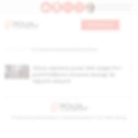
Św. Hormizdasa, papieża
Bł. Oktawiana, biskupa
Wesprzyj nas
Strona główna
TAG: komisja do spraw służb specjalnych
Oficer szkolony przez GRU dzięki PO i
partii Palikota otrzyma dostęp do
tajnych danych
© Stowarzyszenie Kultury Chrześcijańskiej im. ks. Piotra Skargi
2026-08-06 17:18:21