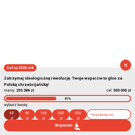
×
Cel na 2026 rok
Zatrzymaj ideologiczną rewolucję. Twoje wsparcie to głos za
Polską chrześcijańską!
mamy:
203 386 zł
cel:
500 000 zł
41%
wybierz kwotę:
60
80
100
200
500
zł
zł
zł
zł
zł
Wspieram