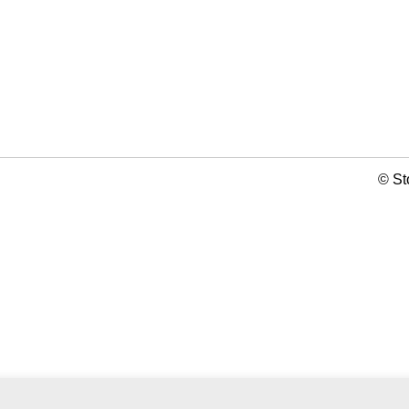
© St
2026-0