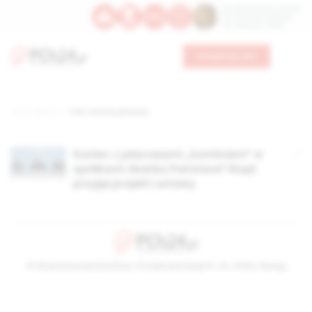
Św. Dominika Guzmana
Św. Emiliana, biskupa
Św. Zefiryna z Malii
Wesprzyj nas
Strona główna
TAG: kominy płacowe
Koniec z płacowymi „kominami” w
spółkach Skarbu Państwa? Rząd
przyjął projekt ustawy
© Stowarzyszenie Kultury Chrześcijańskiej im. ks. Piotra Skargi
2026-08-08 12:02:46