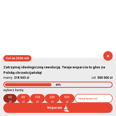
×
Cel na 2026 rok
Zatrzymaj ideologiczną rewolucję. Twoje wsparcie to głos za
Polską chrześcijańską!
mamy:
218 543 zł
cel:
500 000 zł
44%
wybierz kwotę:
60
80
100
200
500
zł
zł
zł
zł
zł
Wspieram