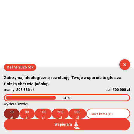
×
Cel na 2026 rok
Zatrzymaj ideologiczną rewolucję. Twoje wsparcie to głos za
Polską chrześcijańską!
mamy:
203 386 zł
cel:
500 000 zł
41%
wybierz kwotę:
60
80
100
200
500
zł
zł
zł
zł
zł
Wspieram