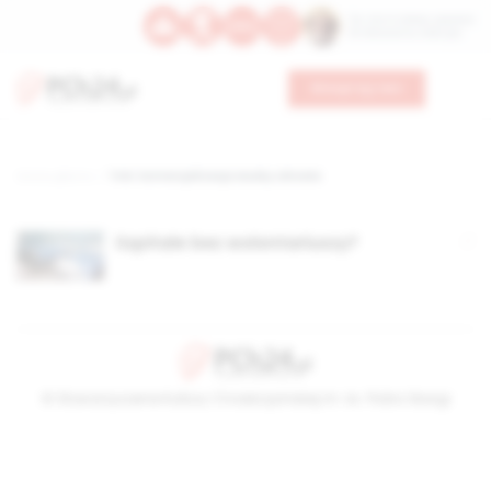
Św. Hormizdasa, papieża
Bł. Oktawiana, biskupa
Wesprzyj nas
Strona główna
TAG: komercjalizacja służby zdrowia
Szpitale bez wolontariuszy?
© Stowarzyszenie Kultury Chrześcijańskiej im. ks. Piotra Skargi
2026-08-06 19:30:27