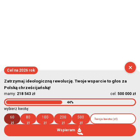
×
Cel na 2026 rok
Zatrzymaj ideologiczną rewolucję. Twoje wsparcie to głos za
Polską chrześcijańską!
mamy:
218 543 zł
cel:
500 000 zł
44%
wybierz kwotę:
60
80
100
200
500
zł
zł
zł
zł
zł
Wspieram