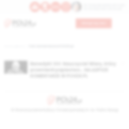
Św. Teresy Benedykty od Krzyża
Św. Kandydy Marii od Jezusa
Wesprzyj nas
Strona główna
TAG: komentarze w PCh24.pl
Benedykt XVI. Nauczyciel Wiary, który
przemienił papiestwo… NAJLEPSZE
KOMENTARZE W PCH24.PL
© Stowarzyszenie Kultury Chrześcijańskiej im. ks. Piotra Skargi
2026-08-09 08:56:48