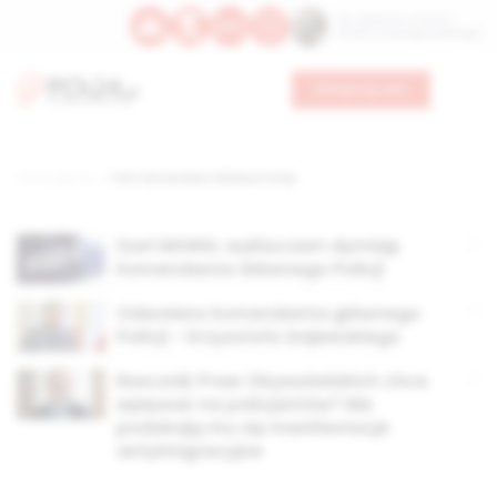
Św. Kajetana z Thieny
Bł. Edmunda Bojanowskiego
Wesprzyj nas
Strona główna
TAG: Komendant Główny Policji
Szef MSWiA: wykluczam dymisję
Komendanta Głównego Policji
Odwołano komendanta głównego
Policji – Krzysztofa Gajewskiego
Rzecznik Praw Obywatelskich chce
wpływać na policjantów? Nie
podobają mu się manifestacje
antyimigracyjne