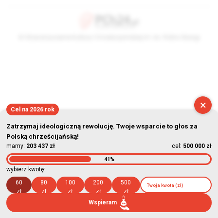
© Stowarzyszenie Kultury Chrześcijańskiej im. ks. Piotra Skargi
2026-08-07 05:51:30
×
Cel na 2026 rok
Zatrzymaj ideologiczną rewolucję. Twoje wsparcie to głos za
Polską chrześcijańską!
mamy:
203 437 zł
cel:
500 000 zł
41%
wybierz kwotę:
60
80
100
200
500
zł
zł
zł
zł
zł
Wspieram