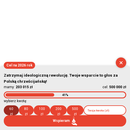
×
Cel na 2026 rok
Zatrzymaj ideologiczną rewolucję. Twoje wsparcie to głos za
Polską chrześcijańską!
mamy:
203 015 zł
cel:
500 000 zł
41%
wybierz kwotę:
60
80
100
200
500
zł
zł
zł
zł
zł
Wspieram