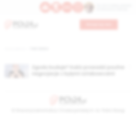
Św. Hormizdasa, papieża
Bł. Oktawiana, biskupa
Wesprzyj nas
Strona główna
TAG: kolorz
Zgoda buduje? Kukiz prowadzi poufne
negocjacje z byłymi sztabowcami
© Stowarzyszenie Kultury Chrześcijańskiej im. ks. Piotra Skargi
2026-08-06 03:26:54