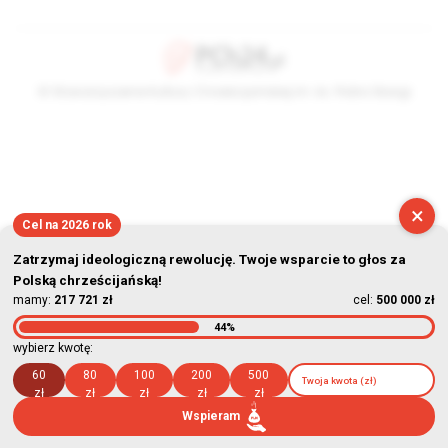
© Stowarzyszenie Kultury Chrześcijańskiej im. ks. Piotra Skargi
2026-08-07 09:48:20
×
Cel na 2026 rok
Zatrzymaj ideologiczną rewolucję. Twoje wsparcie to głos za
Polską chrześcijańską!
mamy:
217 721 zł
cel:
500 000 zł
44%
wybierz kwotę:
60
80
100
200
500
zł
zł
zł
zł
zł
Wspieram