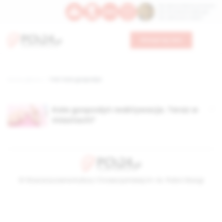
Św. Dominika Guzmana
Św. Emiliana, biskupa
Św. Zefiryna z Malii
Wesprzyj nas
Strona główna
TAG: koło gospodyń
Koła gospodyń reaktywacja. Teraz w
miastach?
© Stowarzyszenie Kultury Chrześcijańskiej im. ks. Piotra Skargi
2026-08-08 04:00:44