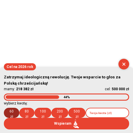
×
Cel na 2026 rok
Zatrzymaj ideologiczną rewolucję. Twoje wsparcie to głos za
Polską chrześcijańską!
mamy:
218 382 zł
cel:
500 000 zł
44%
wybierz kwotę:
60
80
100
200
500
zł
zł
zł
zł
zł
Wspieram