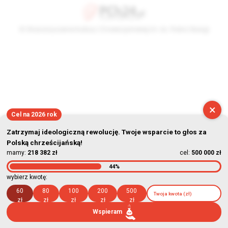
© Stowarzyszenie Kultury Chrześcijańskiej im. ks. Piotra Skargi
2026-08-08 01:13:15
×
Cel na 2026 rok
Zatrzymaj ideologiczną rewolucję. Twoje wsparcie to głos za
Polską chrześcijańską!
mamy:
218 382 zł
cel:
500 000 zł
44%
wybierz kwotę:
60
80
100
200
500
zł
zł
zł
zł
zł
Wspieram