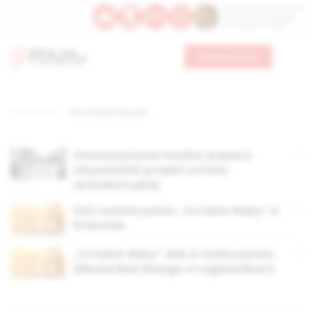
Św. Dominika Guzmana
Św. Emiliana, biskupa
Św. Zefiryna z Malii
Wesprzyj nas
Strona główna
TAG: koliber dla życia
Stowarzyszenie KoLiber popiera
obywatelski projekt ustawy
antyaborcyjnej
Dziś ostatni pokaz „October Baby” w
Krakowie
„October Baby” dziś w Sanktuarium
Miłosierdzia Bożego w Łagiewnikach