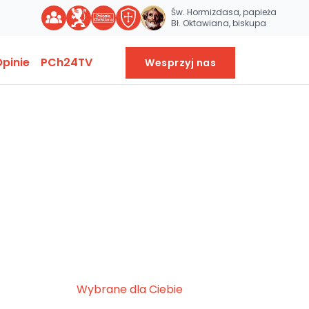
Św. Hormizdasa, papieża
Bł. Oktawiana, biskupa
pinie
PCh24TV
Wesprzyj nas
Wybrane dla Ciebie