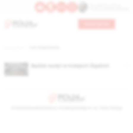
Św. Kajetana z Thieny
Bł. Edmunda Bojanowskiego
Wesprzyj nas
Strona główna
TAG: Koleje Śląskie
Będzie audyt w Kolejach Śląskich
© Stowarzyszenie Kultury Chrześcijańskiej im. ks. Piotra Skargi
2026-08-07 18:00:11