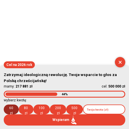
×
Cel na 2026 rok
Zatrzymaj ideologiczną rewolucję. Twoje wsparcie to głos za
Polską chrześcijańską!
mamy:
217 881 zł
cel:
500 000 zł
44%
wybierz kwotę:
60
80
100
200
500
zł
zł
zł
zł
zł
Wspieram