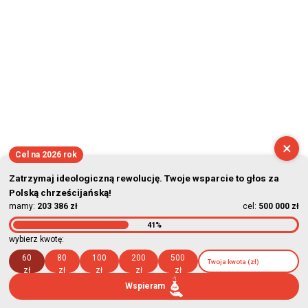
2026-08-06 11:57:08
×
Cel na 2026 rok
Zatrzymaj ideologiczną rewolucję. Twoje wsparcie to głos za
Polską chrześcijańską!
mamy:
203 386 zł
cel:
500 000 zł
41%
wybierz kwotę:
60
80
100
200
500
zł
zł
zł
zł
zł
Wspieram