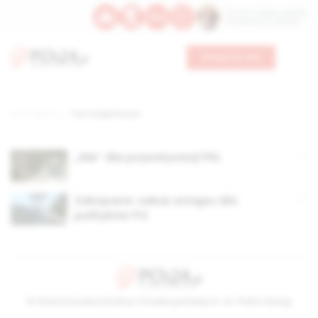
Św. Hormizdasa, papieża
Bł. Oktawiana, biskupa
Wesprzyj nas
Strona główna
TAG: koleje linowe
„Nie” dla prywatyzacji PKL
Zakopane: zakaz wstępu dla
polityków PO
© Stowarzyszenie Kultury Chrześcijańskiej im. ks. Piotra Skargi