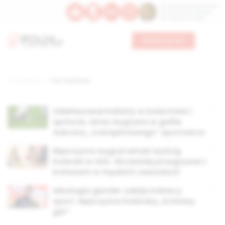
Św. Dominika Guzmana
Św. Emiliana, biskupa
Św. Zefiryna z Malii
Wesprzyj nas
Strona główna
TAG: kolarstwo
Zdeklasował kobiety w kolarstwie i
sprincie, teraz wygrywa w golfie.
Sukcesy „transpłciowego” sportowca
Mężczyzna wygrał żeński wyścig
kolarski w USA. Wcześniej przegrywał z
kretesem w męskich zawodach
Ideologia gender zabija kobiecy
sport. Mężczyzna kolarską „Królową
gór”