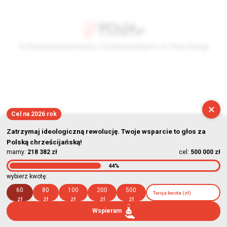
© Stowarzyszenie Kultury Chrześcijańskiej im. ks. Piotra Skargi
2026-08-08 04:02:22
×
Cel na 2026 rok
Zatrzymaj ideologiczną rewolucję. Twoje wsparcie to głos za
Polską chrześcijańską!
mamy:
218 382 zł
cel:
500 000 zł
44%
wybierz kwotę:
60
80
100
200
500
zł
zł
zł
zł
zł
Wspieram