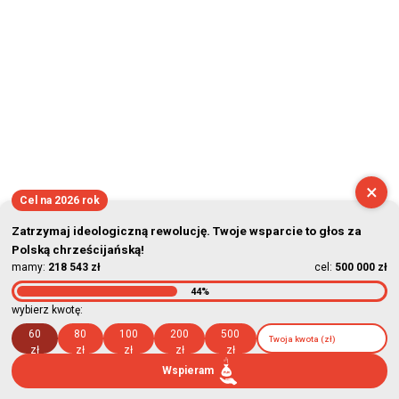
×
Cel na 2026 rok
Zatrzymaj ideologiczną rewolucję. Twoje wsparcie to głos za
Polską chrześcijańską!
mamy:
218 543 zł
cel:
500 000 zł
44%
wybierz kwotę:
60
80
100
200
500
zł
zł
zł
zł
zł
Wspieram