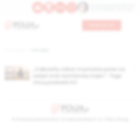
Św. Teresy Benedykty od Krzyża
Św. Kandydy Marii od Jezusa
Wesprzyj nas
Strona główna
TAG: kojec
„Całkowity zakaz trzymania psów na
uwięzi oraz wymiarowy kojec”. Tego
chcą posłowie KO
© Stowarzyszenie Kultury Chrześcijańskiej im. ks. Piotra Skargi
2026-08-09 08:36:12