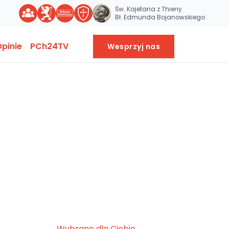
Św. Kajetana z Thieny
Bł. Edmunda Bojanowskiego
pinie
PCh24TV
Wesprzyj nas
Wybrane dla Ciebie