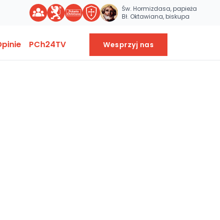
Św. Hormizdasa, papieża
Bł. Oktawiana, biskupa
pinie
PCh24TV
Wesprzyj nas