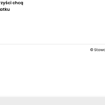
zyści chcą
atku
© Stowar
2026-08-06 